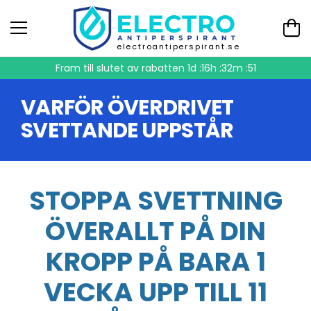
electroantiperspirant.se
Fram till slutet av rabatten
1d :16h :32m :50
VARFÖR ÖVERDRIVET
SVETTANDE UPPSTÅR
STOPPA SVETTNING
ÖVERALLT PÅ DIN
KROPP PÅ BARA 1
VECKA UPP TILL 11