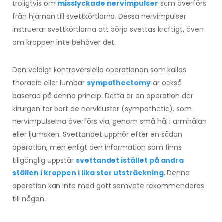
troligtvis om
misslyckade nervimpulser
som överförs
från hjärnan till svettkörtlarna. Dessa nervimpulser
instruerar svettkörtlarna att börja svettas kraftigt, även
om kroppen inte behöver det.
Den väldigt kontroversiella operationen som kallas
thoracic eller lumbar
sympathectomy
är också
baserad på denna princip. Detta är en operation där
kirurgen tar bort de nervkluster (sympathetic), som
nervimpulserna överförs via, genom små hål i armhålan
eller ljumsken. Svettandet upphör efter en sådan
operation, men enligt den information som finns
tillgänglig uppstår
svettandet istället på andra
ställen i kroppen i lika stor utsträckning
. Denna
operation kan inte med gott samvete rekommenderas
till någon.