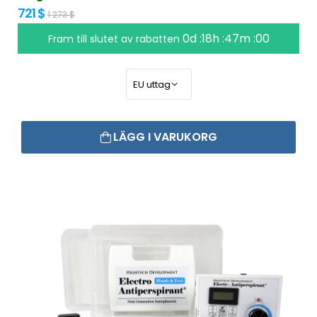
721 $
1 273 $
0d :18h :46m :59
Fram till slutet av rabatten
LÄGG I VARUKORG