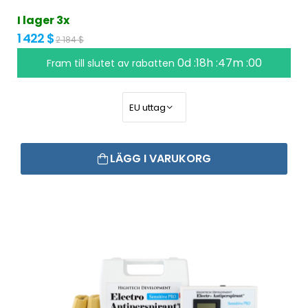
I lager 3x
1 422 $
2 184 $
0d :18h :46m :59
Fram till slutet av rabatten
LÄGG I VARUKORG