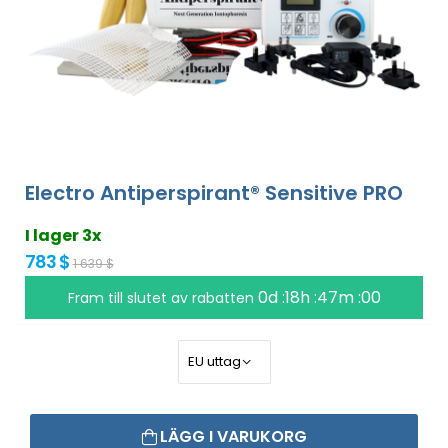
Electro Antiperspirant® Sensitive PRO
I lager 3x
783 $
1 639 $
0d :18h :46m :59
Fram till slutet av rabatten
LÄGG I VARUKORG