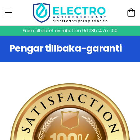
electroantiperspirant.se
Fram till slutet av rabatten
0d :18h :46m :59
Pengar tillbaka-garanti