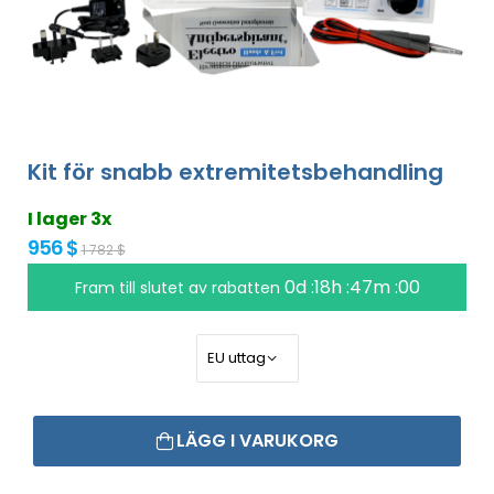
Kit för snabb extremitetsbehandling
I lager 3x
956 $
1 782 $
0d :18h :46m :59
Fram till slutet av rabatten
LÄGG I VARUKORG