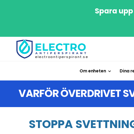
Spara upp 
electroantiperspirant.se
Om enheten
Dina r
VARFÖR ÖVERDRIVET S
STOPPA SVETTNING