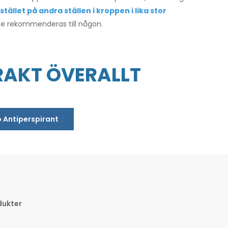
tället på andra ställen i kroppen i lika stor
te rekommenderas till någon.
RAKT ÖVERALLT
o Antiperspirant
dukter