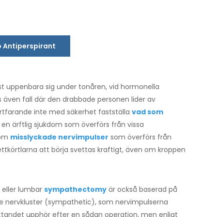
o Antiperspirant
ast uppenbara sig under tonåren, vid hormonella
ns även fall där den drabbade personen lider av
fortfarande inte med säkerhet fastställa
vad som
s en ärftlig sjukdom som överförs från vissa
s om
misslyckade nervimpulser
som överförs från
vettkörtlarna att börja svettas kraftigt, även om kroppen
 eller lumbar
sympathectomy
är också baserad på
 de nervkluster (sympathetic), som nervimpulserna
ettandet upphör efter en sådan operation, men enligt