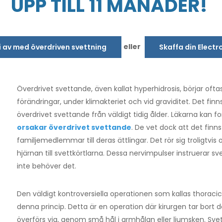
UPP TILL 11 MÅNADER!
eller
bli av med överdriven svettning
Skaffa din Electr
Överdrivet svettande, även kallat hyperhidrosis, börjar oft
förändringar, under klimakteriet och vid graviditet. Det fin
överdrivet svettande från väldigt tidig ålder. Läkarna kan 
orsakar överdrivet svettande
. De vet dock att det finn
familjemedlemmar till deras ättlingar. Det rör sig troligtvi
hjärnan till svettkörtlarna. Dessa nervimpulser instruerar s
inte behöver det.
Den väldigt kontroversiella operationen som kallas thoracic
denna princip. Detta är en operation där kirurgen tar bort
överförs via, genom små hål i armhålan eller ljumsken. Sv