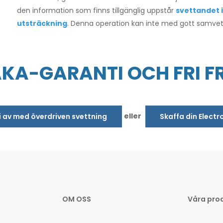
den information som finns tillgänglig uppstår
svettandet is
utsträckning
. Denna operation kan inte med gott samve
AKA-GARANTI OCH FRI F
eller
bli av med överdriven svettning
Skaffa din Electr
OM OSS
Våra pro