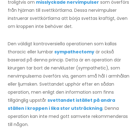
troligtvis om
misslyckade nervimpulser
som överförs
från hjärnan till svettkörtlarna. Dessa nervimpulser
instruerar svettkörtlarna att börja svettas kraftigt, även
om kroppen inte behöver det.
Den väldigt kontroversiella operationen som kallas
thoracic eller lumbar
sympathectomy
är också
baserad på denna princip. Detta är en operation där
kirurgen tar bort de nervkluster (sympathetic), som
nervimpulserna överförs via, genom små hål i armhålan
eller ljumsken. Svettandet upphör efter en sådan
operation, men enligt den information som finns
tillgänglig uppstår
svettandet istället på andra
ställen i kroppen i lika stor utsträckning
. Denna
operation kan inte med gott samvete rekommenderas
till någon.