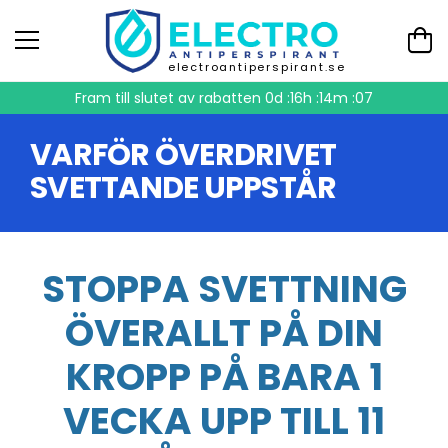
electroantiperspirant.se
Fram till slutet av rabatten
0d :16h :14m :07
VARFÖR ÖVERDRIVET
SVETTANDE UPPSTÅR
STOPPA SVETTNING
ÖVERALLT PÅ DIN
KROPP PÅ BARA 1
VECKA UPP TILL 11