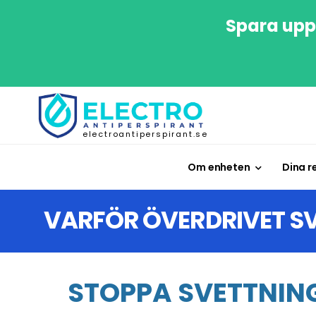
Spara upp 
electroantiperspirant.se
Om enheten
Dina r
VARFÖR ÖVERDRIVET S
STOPPA SVETTNING