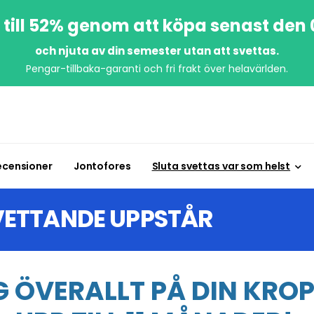
till 52% genom att köpa senast den 
och njuta av din semester utan att svettas.
Pengar-tillbaka-garanti och fri frakt över helavärlden.
ecensioner
Jontofores
Sluta svettas var som helst
VETTANDE UPPSTÅR
 ÖVERALLT PÅ DIN KROP