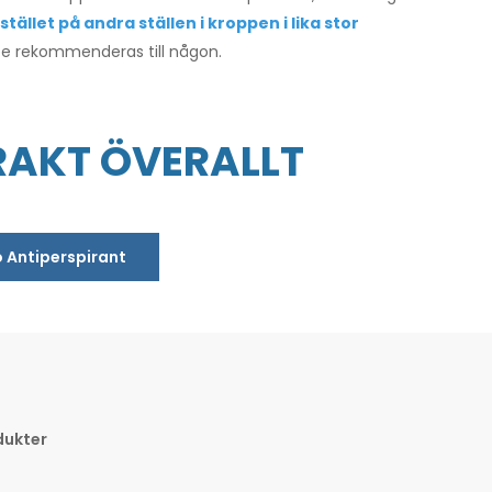
tället på andra ställen i kroppen i lika stor
te rekommenderas till någon.
RAKT ÖVERALLT
o Antiperspirant
dukter