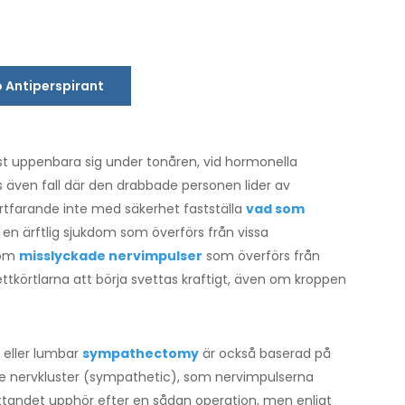
o Antiperspirant
ast uppenbara sig under tonåren, vid hormonella
ns även fall där den drabbade personen lider av
fortfarande inte med säkerhet fastställa
vad som
s en ärftlig sjukdom som överförs från vissa
s om
misslyckade nervimpulser
som överförs från
vettkörtlarna att börja svettas kraftigt, även om kroppen
 eller lumbar
sympathectomy
är också baserad på
 de nervkluster (sympathetic), som nervimpulserna
ettandet upphör efter en sådan operation, men enligt