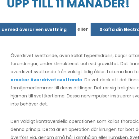
UPP TILL 11 MÅNADER!
eller
bli av med överdriven svettning
Skaffa din Electr
Överdrivet svettande, även kallat hyperhidrosis, börjar oft
förändringar, under klimakteriet och vid graviditet. Det fin
överdrivet svettande från väldigt tidig ålder. Läkarna kan 
orsakar överdrivet svettande
. De vet dock att det finn
familjemedlemmar till deras ättlingar. Det rör sig troligtvi
hjärnan till svettkörtlarna. Dessa nervimpulser instruerar s
inte behöver det.
Den väldigt kontroversiella operationen som kallas thoracic
denna princip. Detta är en operation där kirurgen tar bort
överförs via, genom små hål i armhålan eller ljumsken. Sv