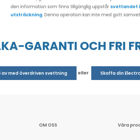
den information som finns tillgänglig uppstår
svettandet is
utsträckning
. Denna operation kan inte med gott samve
AKA-GARANTI OCH FRI F
eller
bli av med överdriven svettning
Skaffa din Electr
OM OSS
Våra pro