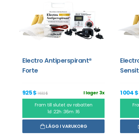
Electro Antiperspirant®
Electr
Forte
Sensit
925 $
1 004 $
I lager 3x
1 632 $
Fram till slutet av rabatten
Fra
1d :22h :36m :16
LÄGG I VARUKORG