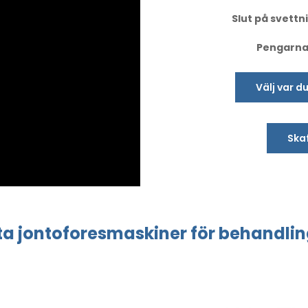
Slut på svettni
Pengarna-
Välj var d
Skaf
ta
jontoforesmaskiner
för behandli