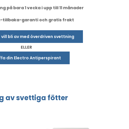
ng på bara 1 vecka i upp till 11 månader
tillbaka-garanti och gratis frakt
u vill bli av med överdriven svettning
ELLER
fa din Electro Antiperspirant
ng
av svettiga
fötter