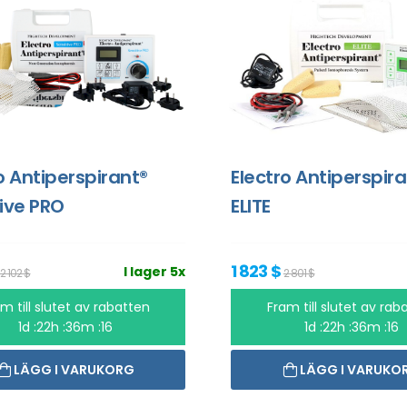
o Antiperspirant®
Electro Antiperspir
ive PRO
ELITE
1 823 $
I lager 5x
2 102 $
2 801 $
m till slutet av rabatten
Fram till slutet av rab
1d :22h :36m :16
1d :22h :36m :16
LÄGG I VARUKORG
LÄGG I VARUKO