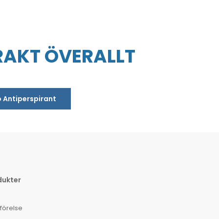
RAKT ÖVERALLT
o Antiperspirant
dukter
förelse