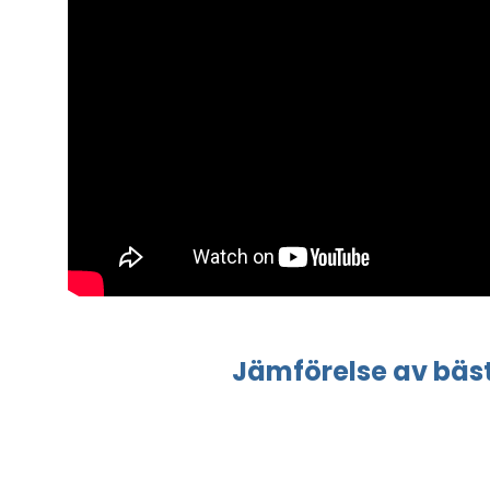
Jämförelse
av bäs