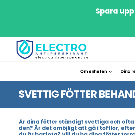
Spara upp 
electroantiperspirant.se
Om enheten
Dina r
SVETTIG FÖTTER BEHAN
Är dina fötter ständigt svettiga och ofta
den? Är det omöjligt att gå i tofflor, ef
du är barfota? Vill du ha dina fötter tor