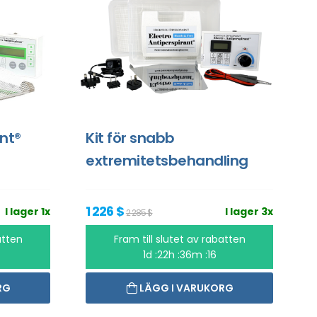
ant®
Kit för snabb
extremitetsbehandling
1 226 $
I lager 1x
I lager 3x
2 285 $
atten
Fram till slutet av rabatten
1d :22h :36m :16
RG
LÄGG I VARUKORG