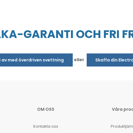
AKA-GARANTI OCH FRI F
eller
bli av med överdriven svettning
Skaffa din Electr
OM OSS
Våra pro
Kontakta oss
Produktjäm