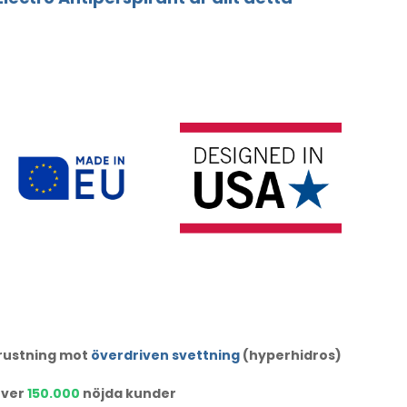
trustning mot
överdriven svettning
(hyperhidros)
ver
150.000
nöjda kunder