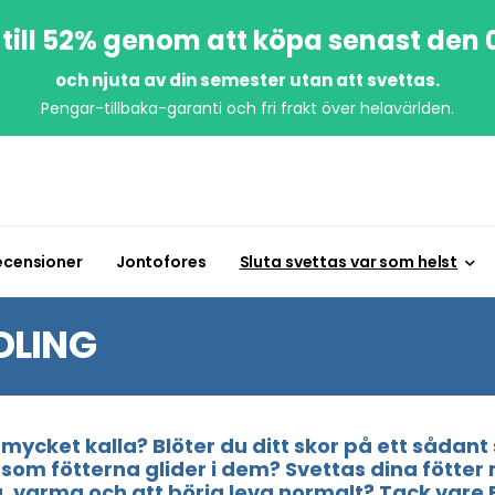
till 52% genom att köpa senast den
och njuta av din semester utan att svettas.
Pengar-tillbaka-garanti och fri frakt över helavärlden.
ecensioner
Jontofores
Sluta svettas var som helst
DLING
 mycket kalla? Blöter du ditt skor på ett sådant 
tersom fötterna glider i dem? Svettas dina fött
ra, varma och att börja leva normalt? Tack vare E