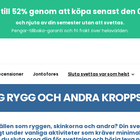
till 52% genom att köpa senast den
och njuta av din semester utan att svettas.
Pengar-tillbaka-garanti och fri frakt över helavärlden.
ecensioner
Jontofores
Sluta svettas var som helst
IG RYGG OCH ANDRA KROPP
ällen som ryggen, skinkorna och andra? Din svet
under vanliga aktiviteter som kräver minimal 
ll du sluta oroa dig för svettning och börja leva