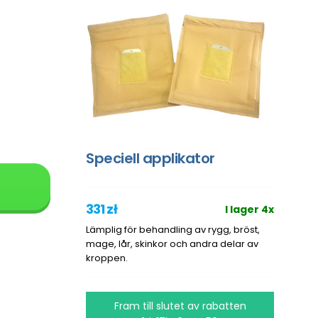
Speciell applikator
331 zł
I lager 4x
Lämplig för behandling av rygg, bröst,
mage, lår, skinkor och andra delar av
kroppen.
Fram till slutet av rabatten