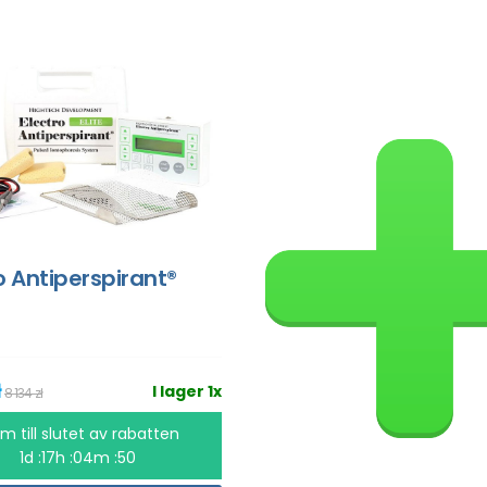
o Antiperspirant®
ł
I lager 1x
8 134 zł
m till slutet av rabatten
1d :17h :04m :50