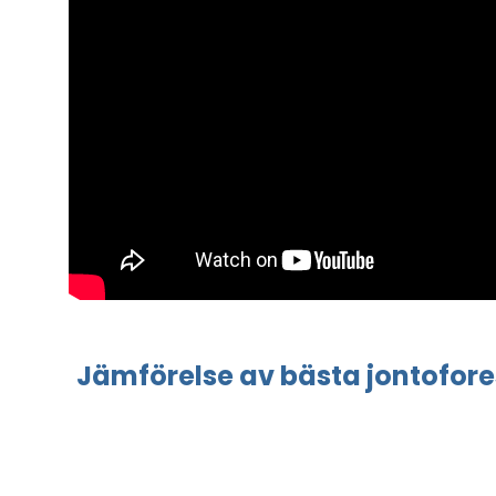
Jämförelse
av bästa
jontofor