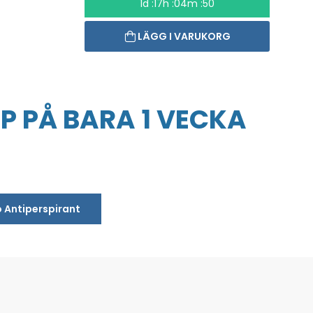
1d :17h :04m :50
LÄGG I VARUKORG
P PÅ BARA 1 VECKA
o Antiperspirant