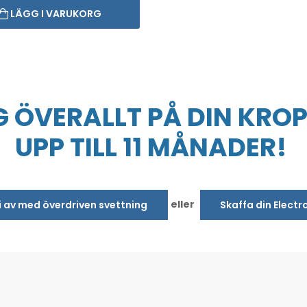
LÄGG I VARUKORG
 ÖVERALLT PÅ DIN KROP
UPP TILL 11 MÅNADER!
eller
bli av med överdriven svettning
Skaffa din Electr