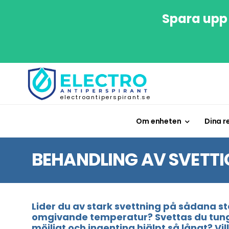
Spara upp 
electroantiperspirant.se
Om enheten
Dina r
BEHANDLING AV SVETT
Lider du av stark svettning på sådana st
omgivande temperatur? Svettas du tungt 
möjligt och ingenting hjälpt så långt? Vi