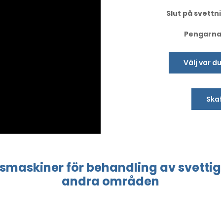
Slut på svettni
Pengarna-
Välj var d
Skaf
esmaskiner
för behandling
av svettig
andra områden