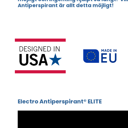
Antiperspirant är allt detta möjligt!
Electro Antiperspirant® ELITE