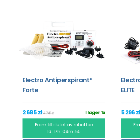
Electro Antiperspirant®
Electr
Forte
ELITE
2 685 zł
5 296 z
I lager 1x
4 741 zł
Fram till slutet av rabatten
Fra
1d :17h :04m :50