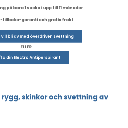
ng på bara 1 vecka i upp till 11 månader
tillbaka-garanti och gratis frakt
u vill bli av med överdriven svettning
ELLER
fa din Electro Antiperspirant
rygg, skinkor
och svettning
av