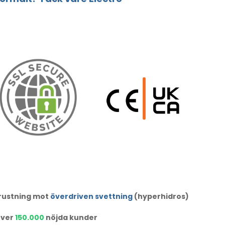
trustning mot
överdriven svettning
(hyperhidros)
ver
150.000
nöjda kunder