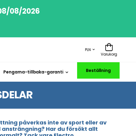
 08/08/2026
PLN
Varukorg
Beställning
Pengarna-tillbaka-garanti
SDELAR
tning påverkas inte av sport eller av
ansträngning? Har du försökt allt
 normalt? Tack vare Electro