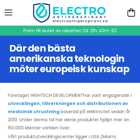
electroantiperspirant.se
Fram till slutet av rabatten
2d :21h :42m :52
Där den bästa
amerikanska teknologin
möter europeisk kunskap
Företaget HIGHTECH DEVELOPMENThar varit engagerade i
utvecklingen, tillverkningen och distributionen av
medicinsk utrustning
baserad på elektricitet sedan år
2010. Under denna tid har deras produkter hjälpt mer än
150.000 klienter världen över.
Vårt produktutvecklingscenter ligger i USA (Miami,